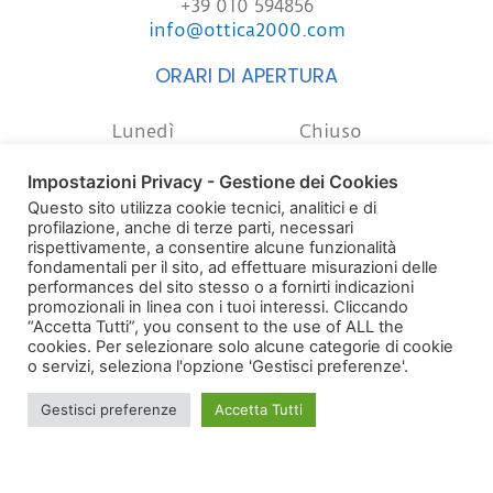
+39 010 594856
info@ottica2000.com
ORARI DI APERTURA
Lunedì
Chiuso
Impostazioni Privacy - Gestione dei Cookies
Mar – Ven
9:00 – 12:30
Questo sito utilizza cookie tecnici, analitici e di
profilazione, anche di terze parti, necessari
15:30 – 18:30
rispettivamente, a consentire alcune funzionalità
fondamentali per il sito, ad effettuare misurazioni delle
Sabato
9:30 – 13:00
performances del sito stesso o a fornirti indicazioni
promozionali in linea con i tuoi interessi. Cliccando
15:30 – 19:00
“Accetta Tutti”, you consent to the use of ALL the
cookies. Per selezionare solo alcune categorie di cookie
Domenica
Chiuso
o servizi, seleziona l'opzione 'Gestisci preferenze'.
Gestisci preferenze
Accetta Tutti
W
F
H
h
a
m
a
c
-